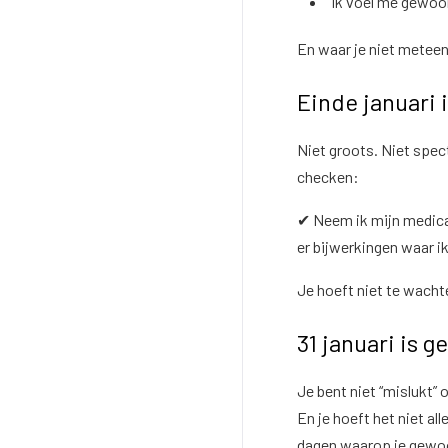
“Ik voel me gewoon
En waar je niet meteen 
Einde januari
Niet groots. Niet spec
checken:
✔ Neem ik mijn medica
er bijwerkingen waar ik
Je hoeft niet te wacht
31 januari is 
Je bent niet “mislukt” 
En je hoeft het niet al
dagen waarop je gewo