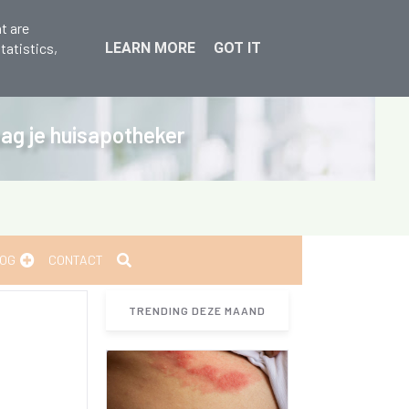
t are
tatistics,
LEARN MORE
GOT IT
raag je huisapotheker
OG
CONTACT
TRENDING DEZE MAAND