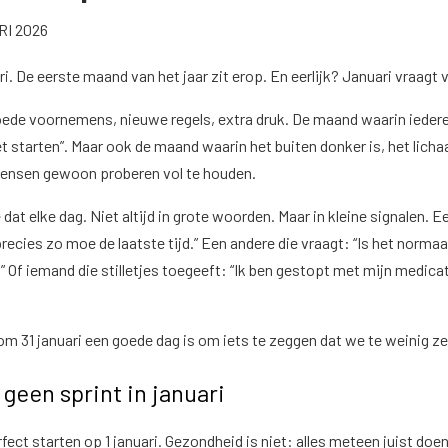
RI 2026
ri. De eerste maand van het jaar zit erop. En eerlijk? Januari vraagt v
oede voornemens, nieuwe regels, extra druk. De maand waarin ieder
starten”. Maar ook de maand waarin het buiten donker is, het lich
 mensen gewoon proberen vol te houden.
dat elke dag. Niet altijd in grote woorden. Maar in kleine signalen. E
 precies zo moe de laatste tijd.” Een andere die vraagt: “Is het normaa
?” Of iemand die stilletjes toegeeft: “Ik ben gestopt met mijn medic
om 31 januari een goede dag is om iets te zeggen dat we te weinig z
geen sprint in januari
fect starten op 1 januari. Gezondheid is niet: alles meteen juist doen