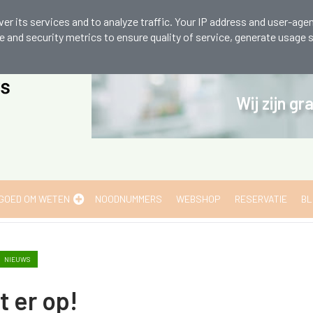
6 002
er its services and to analyze traffic. Your IP address and user-agen
and security metrics to ensure quality of service, generate usage s
Wij zijn g
GOED OM WETEN
NOODNUMMERS
WEBSHOP
RESERVATIE
BL
NIEUWS
t er op!