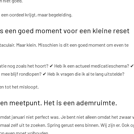
 niet goed.”
een oordeel krijgt, maar begeleiding.
 is een goed moment voor een kleine reset
taculair. Maar klein. Misschien is dit een goed moment om even te
tie nog zoals het hoort? ✔ Heb ik een actueel medicatieschema? ✔
 mee blijf rondlopen? ✔ Heb ik vragen die ik al te lang uitstelde?
en tot het misloopt.
geen meetpunt. Het is een ademruimte.
omdat januari niet perfect was. Je bent niet alleen omdat het zwaar v
lemaal zelf uit te zoeken. Spring gerust eens binnen. Wij zijn er. Ook o
on even moet volhouden.