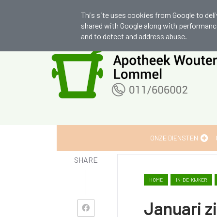
apocwouters@skynet.be
+32 (0)11 60
This site uses cookies from Google to deliv
shared with Google along with performance 
and to detect and address abuse.
Wij zijn graag je huisapotheker
ONZE DIENSTEN
SHARE
HOME
IN-DE-KIJKER
Januari zi