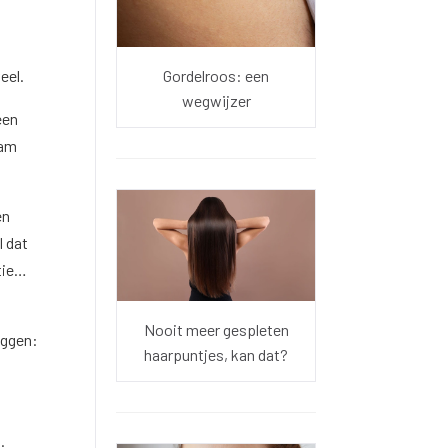
eel.
Gordelroos: een
wegwijzer
een
aam
en
l dat
atie…
Nooit meer gespleten
eggen:
haarpuntjes, kan dat?
.