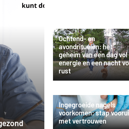
Ochtend- en
avondrituelen: het
geheim van een dag vol
energie en een nacht vo
rust
Ingegroeide nagels
voorkomen: stap voorui
met vertrouwen
 gezond