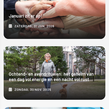
Januari zit er op!
ZATERDAG, 31 JAN. 2026
ONTDEK MEER
Ochtend- en avondrituelen: het geheim van
een dag vol energie en een nacht vol rust
ZONDAG, 30 NOV. 2025
ONTDEK MEER