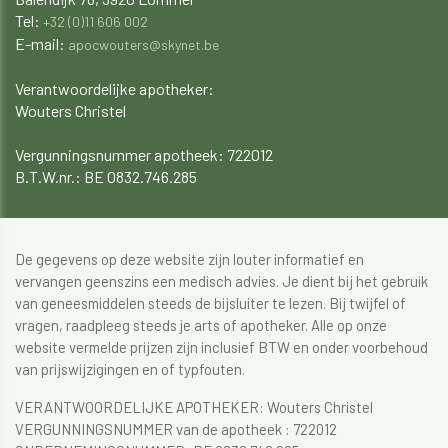
Tel:
+32 (0)11 606 002
E-mail:
apocwouters@skynet.be
Verantwoordelijke apotheker:
Wouters Christel
​​​​​​Vergunningsnummer apotheek: 722012
B.T.W.nr.: BE 0832.746.285
De gegevens op deze website zijn louter informatief en
vervangen geenszins een medisch advies. Je dient bij het gebruik
van geneesmiddelen steeds de bijsluiter te lezen. Bij twijfel of
vragen, raadpleeg steeds je arts of apotheker. Alle op onze
website vermelde prijzen zijn inclusief BTW en onder voorbehoud
van prijswijzigingen en of typfouten.
VERANTWOORDELIJKE APOTHEKER: Wouters Christel
VERGUNNINGSNUMMER van de apotheek : 722012