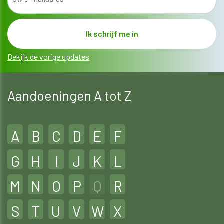
Bekijk de vorige updates
Aandoeningen A tot Z
A
B
C
D
E
F
G
H
I
J
K
L
M
N
O
P
Q
R
S
T
U
V
W
X