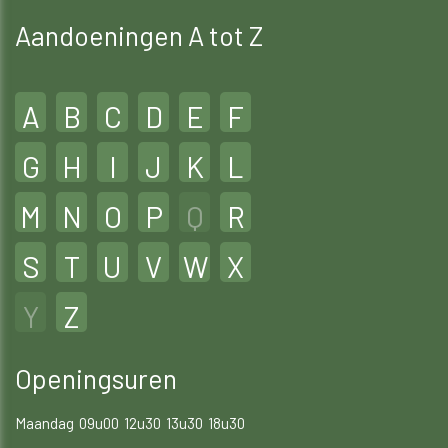
Aandoeningen A tot Z
A
B
C
D
E
F
G
H
I
J
K
L
M
N
O
P
Q
R
S
T
U
V
W
X
Y
Z
Openingsuren
Maandag
09u00
12u30
13u30
18u30