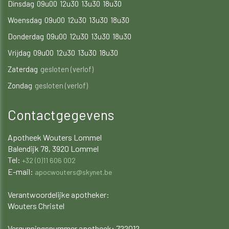
Dinsdag
09u00
12u30
13u30
18u30
Woensdag
09u00
12u30
13u30
18u30
Donderdag
09u00
12u30
13u30
18u30
Vrijdag
09u00
12u30
13u30
18u30
Zaterdag
gesloten (verlof)
Zondag
gesloten (verlof)
Contactgegevens
Apotheek Wouters Lommel
Balendijk 78, 3920 Lommel
Tel:
+32 (0)11 606 002
E-mail:
apocwouters@skynet.be
Verantwoordelijke apotheker:
Wouters Christel
​​​​​​Vergunningsnummer apotheek: 722012