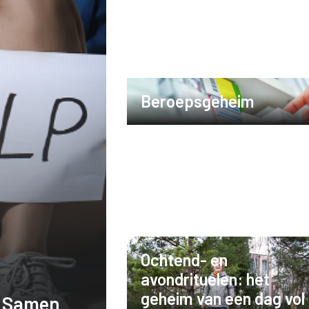
Beroepsgeheim
Ochtend- en
avondrituelen: het
geheim van een dag vol
! Samen