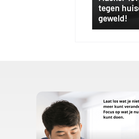
tegen huis
geweld!