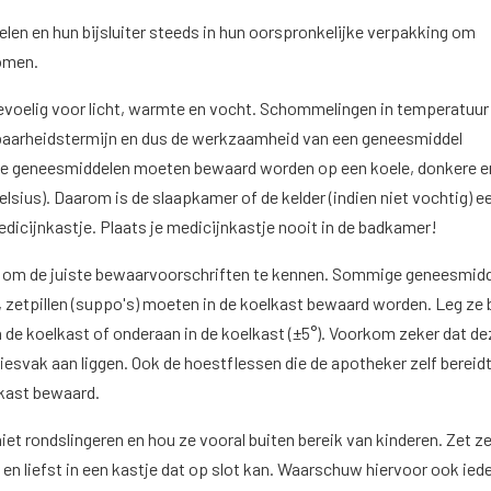
en en hun bijsluiter steeds in hun oorspronkelijke verpakking om
omen.
evoelig voor licht, warmte en vocht. Schommelingen in temperatuur
aarheidstermijn en dus de werkzaamheid van een geneesmiddel
te geneesmiddelen moeten bewaard worden op een koele, donkere e
elsius). Daarom is de slaapkamer of de kelder (indien niet vochtig) e
edicijnkastje. Plaats je medicijnkastje nooit in de badkamer!
er om de juiste bewaarvoorschriften te kennen. Sommige geneesmid
e, zetpillen (suppo's) moeten in de koelkast bewaard worden. Leg ze b
n de koelkast of onderaan in de koelkast (±5°). Voorkom zeker dat de
iesvak aan liggen. Ook de hoestflessen die de apotheker zelf bereid
lkast bewaard.
et rondslingeren en hou ze vooral buiten bereik van kinderen. Zet ze
 en liefst in een kastje dat op slot kan. Waarschuw hiervoor ook ied