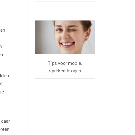
 en
n
en
Tips voor mooie,
sprekende ogen
delen
ij
ze
t
 daar
ereen