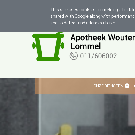
apocwouters@skynet.be
+32 (0)11 60
This site uses cookies from Google to deliv
shared with Google along with performance 
and to detect and address abuse.
Wij zijn graag je huisapotheker
ONZE DIENSTEN