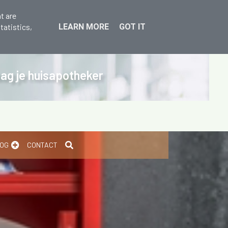
t are
tatistics,
LEARN MORE
GOT IT
raag je huisapotheker
OG
CONTACT