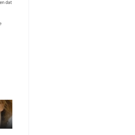
en dat
e